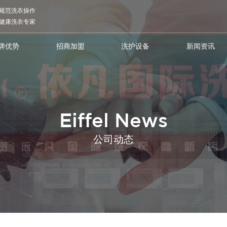
规范洗衣操作
健康洗衣专家
牌优势
招商加盟
洗护设备
新闻资讯
Eiffel News
公司动态