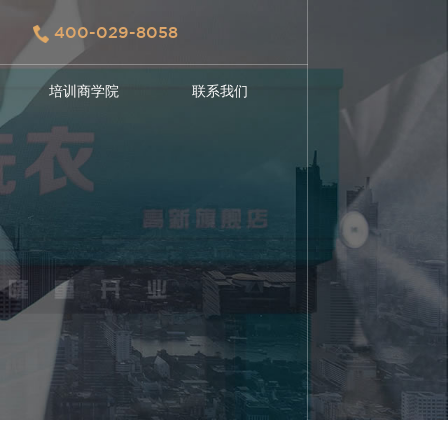
400-029-8058
培训商学院
联系我们