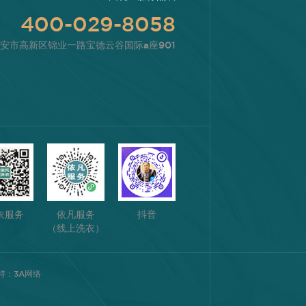
400-029-8058
安市高新区锦业一路宝德云谷国际a座901
衣服务
依凡服务
抖音
（线上洗衣）
持：3A网络