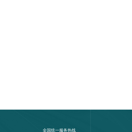
全国统一服务热线