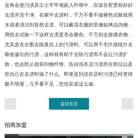
这将会使污渍及尘土牢牢地嵌入纤维中，应该在熨烫前好好
去渍并洗干净。在家中去渍时，千万不要不做褪色试验就用
水或者清洁剂冒然去渍。可以蘸湿衣服的里侧如拷边内侧，
用纸去试验一下这样去渍是否会褪色。千万别去搓揉衣物，
尤其是在企图去除真丝上的污渍时。可以用干毛巾或纸巾去
吸收渗出的污渍，这样就有助于去除污渍而不会让污渍扩
散，也会防止损坏织物纤维。告诉洗衣店污渍所在部位以及
您自己在去渍时做了什么。即使送到洗衣店时污渍已经变得
极不明显，几乎看不见，您也应该这么做。
返回首页
招商加盟