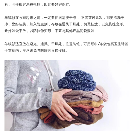
衫，同样很容易被虫蛀，因此要好好保存。
羊绒衫在收藏起来之前，一定要彻底清洗干净， 不管穿过几次，都要清洗干
净，叠好装袋，加入防虫剂，存放在通风干燥处，切忌挂放，以免悬挂变形。
叠好装袋平放，以防拉伸变形，不要与其他产品同袋混装。
羊绒衫适宜放在避光、通风、干燥处，注意防蛀，可用纸巾/布袋包裹卫生球置
于衣橱内，注意避免与防蛀剂直接接触。